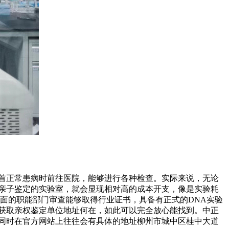
首正常患病时前往医院，能够进行各种检查。实际来说，无论
亲子鉴定的实验室，就会显现相对高的成本开支，像是实验耗
面的职能部门审查能够取得行业证书，具备有正式的DNA实验
获取亲权鉴定单位地址何在，如此可以完全放心能找到。中正
，同时在官方网站上往往会有具体的地址柳州市城中区桂中大道