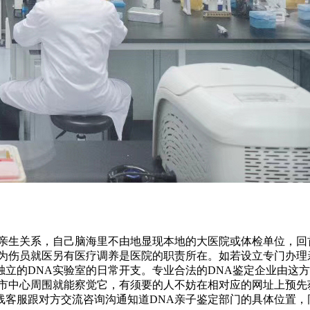
晓亲生关系，自己脑海里不由地显现本地的大医院或体检单位，回
，为伤员就医另有医疗调养是医院的职责所在。如若设立专门办理
立的DNA实验室的日常开支。专业合法的DNA鉴定企业由这方
在市中心周围就能察觉它，有须要的人不妨在相对应的网址上预先
线客服跟对方交流咨询沟通知道DNA亲子鉴定部门的具体位置