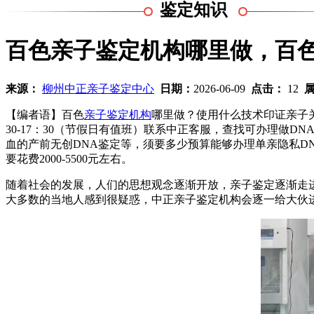
鉴定知识
百色亲子鉴定机构哪里做，百色
来源：
柳州中正亲子鉴定中心
日期：
2026-06-09
点击：
12
【编者语】百色
亲子鉴定机构
哪里做？使用什么技术印证亲子
30-17：30（节假日有值班）联系中正客服，查找可办理做D
血的产前无创DNA鉴定等，须要多少预算能够办理单亲隐私D
要花费2000-5500元左右。
随着社会的发展，人们的思想观念逐渐开放，亲子鉴定逐渐走
大多数的当地人感到很疑惑，中正亲子鉴定机构会逐一给大伙进行