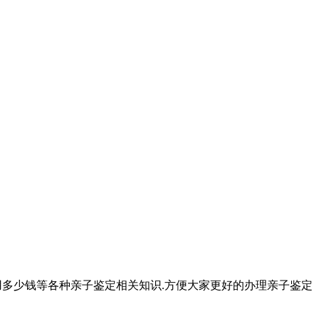
用多少钱等各种亲子鉴定相关知识.方便大家更好的办理亲子鉴定