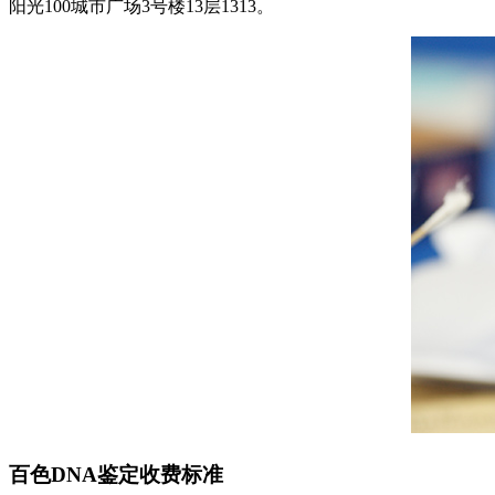
阳光100城市广场3号楼13层1313。
百色DNA鉴定收费标准