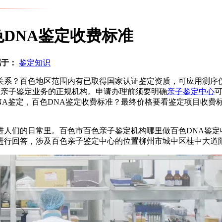
DNA鉴定收费标准
属于：
鉴定知识
关系？百色地区范围内有已取得国家认证鉴定资质，可应用测序
NA亲子鉴定业务的正规机构。申请办理前须要明确
亲子鉴定中心
NA鉴定，百色DNA鉴定收费标准？最终价格要看鉴定项目收费
进人们的日常里。百色市百色亲子鉴定机构哪里做百色DNA鉴定
回答，涉及百色亲子鉴定中心的位置柳州市城中区桂中大道阳光10