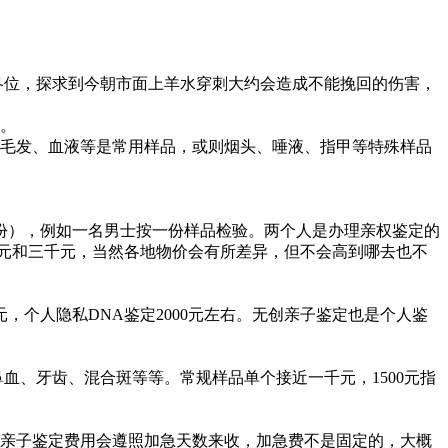
各位，探求到今朝市面上羊水穿刺大约会造成不能挽回的伤害，
心。
毛发、血液等是常用样品，或则烟头、唾液、指甲等特殊样品
/份），例如一名男士按一份样品检验。两个人是办理亲权鉴定的
千元和三千元，当然各地物价会有所差异，但不会高到哪去也不
0元，个人隐私DNA鉴定2000元左右。无创亲子鉴定也是个人鉴
血、牙齿、混合斑等等。常规样品单个接近一千元，1500元指
亲子鉴定费用会遵照加急天数来收，加急费不是固定的，大概