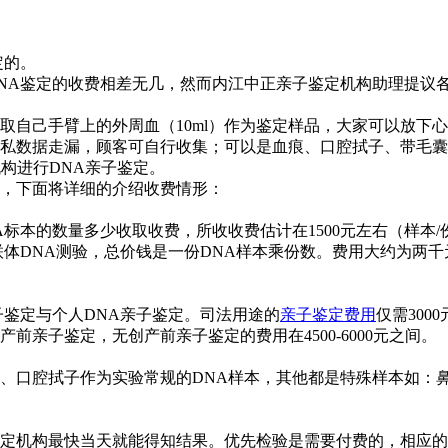
定的。
NA鉴定的收费相差无几，然而内江中正亲子鉴定机构助理提议
取自己手臂上的外周血（10ml）作为鉴定样品，大家可以放下
私数据走漏，顾客可自行收集；可以是血痕、口腔拭子、带毛囊
构进行DNA亲子鉴定。
，下面将详细的介绍收费情形：
标本的数量多少收取收费，所收收费估计在1500元左右（样本
联体DNA测验，总价钱是一份DNA样本乘份数。费用大约为两
子鉴定与个人DNA亲子鉴定。司法用途的
亲子鉴定费用
仅需300
亲子鉴定，无创产前亲子鉴定的费用在4500-6000元之间。
、口腔拭子作为实验常规的DNA样本，其他都是特殊样本如：鼻
定机构最快当天就能得知结果。优先检验是需要付费的，相应的