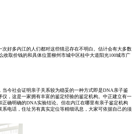
一次好多内江的人们都对这些猜忌存在不明白。估计会有大多数
么收取价钱的和具体位置柳州市城中区桂中大道阳光100城市广
当今社会证明亲子关系较为稳妥的一种方式即是DNA亲子鉴
序仪，这是一家拥有丰富的鉴定经验的鉴定机构。中正建立有一
正确明确的DNA实验结论。但在内江在哪里有亲子鉴定机构
联系电话，住址另有真实定位等精细讯息，大家可依据自己的须