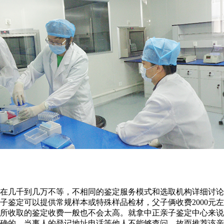
在几千到几万不等，不相同的鉴定服务模式和选取机构详细讨论
鉴定可以提供常规样本或特殊样品检材，父子俩收费2000元左
所收取的鉴定收费一般也不会太高。就拿中正亲子鉴定中心来说
确的。当事人的登记地址电话等他人不能够查问，故而推荐该亲