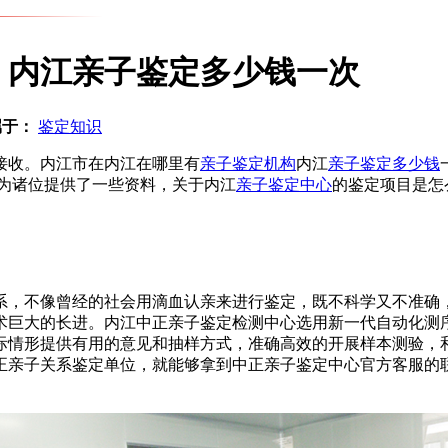
，内江亲子鉴定多少钱一次
属于：
鉴定知识
接收。内江市在内江在哪里有
亲子鉴定机构
内江
亲子鉴定多少钱
心为诸位提供了一些资料，关于内江
亲子鉴定中心
的鉴定项目是怎
系，不像曾经的社会用滴血认亲来进行鉴定，既不科学又不准确，
术巨大的长进。内江中正亲子鉴定检测中心选用新一代自动化测
际情形提供有用的意见和抽样方式，准确高效的开展样本测验，和
正亲子关系鉴定单位，就能够拿到中正亲子鉴定中心官方客服的