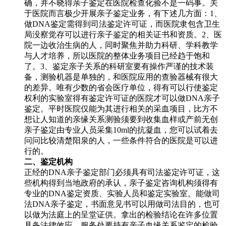
确，并不晓得亲子鉴定在医院检查化验不是一码事。关
于医院而言极少开展亲子鉴定业务，有下述几方面：1、
做DNA鉴定需得到司法鉴定许可证，而医院隶包含卫生
局没察觉存可以进行亲子鉴定的相关证书和资质。2、医
院一边收治生病的人，同时聚焦并助力科研、学科教学
与人才培养，所以医院的整体业务项目已经趋于饱和
了。3、鉴定亲子关系的科研室要有操作严谨的技术装
备，测验机器是单独的，和医院应用的查验器械有很大
的差异。唯有少数的省会医疗单位，得有可以行使鉴定
权利的实验室得有鉴定许可证的医院才可以做DNA亲子
鉴定。平时医院仅能为其进行相关的采血项目，比方不
想让人知道的亲缘关系测验须要到收集血样或产前无创
亲子鉴定由专业人员采集10ml的抗凝血，您可以试着去
问问比较清楚阳泉的人，一些条件符合的医院是可以进
行的。
二、鉴定机构
正经的DNA亲子鉴定部门必须具有司法鉴定许可证，这
些机构得到当地政府的承认，亲子鉴定咨询机构须得有
专业的DNA鉴定资质、实验人员和鉴定实验室。能做司
法DNA亲子鉴定，书面意见书可以用做司法目的，也可
以做为法庭上的呈堂证供。拿出的检验结论在许多位置
具备法律效应，服务处要持有亲子血缘关系鉴定的检验