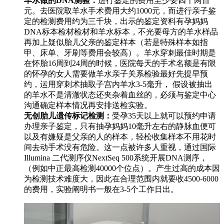
羊水做的DNA测验：
进行鉴定的费用至少要四千两百
元。去医院取羊水手术费用大约1000元，而进行亲子鉴
定的检测费用约为三千块，出示的鉴定资料有孕妈妈
DNA标本检材检材和羊水标本，不光要母方的羊水样品
再加上疑似胎儿父亲的鉴定样本（若是特殊样本如指
甲、床单、牙刷等费用会较高）。羊水穿刺最佳时期是
在怀胎16周到24周的时候，医院每天的手术名额是有限
的怀孕的女人需要做羊水亲子关系检验最好先提早预
约，运用穿刺术抽取子宫内羊水3-5毫升， 假设被抽出
的羊水不是清澈状态还夹杂着血丝的，必须与鉴定中心
沟通确定样本情况再安排送检实验。
无创胎儿遗传标记检测：
受孕35天以上就可以预约申请
办理亲子鉴定，只有抽孕妈妈10毫升左右的静脉血便可
以及有嫌疑是父亲的人的样本，轻松收集样本不用花时
间去动手术没有危险。这一点被许多人重视，通过国际
Illumina 二代测序仪NextSeq 500系统开展DNA测序，
（例如中正最高检测40000个位点）。产生过高的成本因
为检测技术难度大，因此在合理范围内就要收4500-6000
的费用，实验阐明书一般在3-5个工作日出。