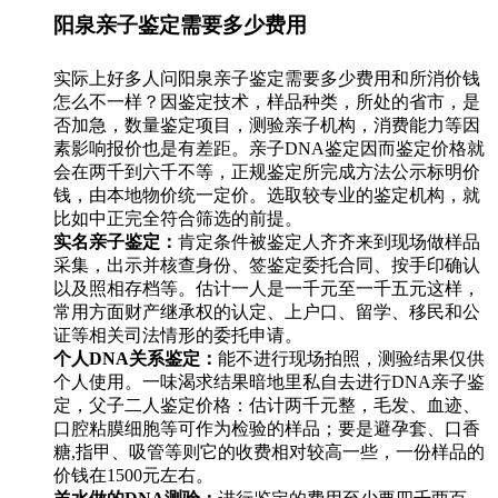
阳泉亲子鉴定需要多少费用
实际上好多人问阳泉亲子鉴定需要多少费用和所消价钱
怎么不一样？因鉴定技术，样品种类，所处的省市，是
否加急，数量鉴定项目，测验亲子机构，消费能力等因
素影响报价也是有差距。亲子DNA鉴定因而鉴定价格就
会在两千到六千不等，正规鉴定所完成方法公示标明价
钱，由本地物价统一定价。选取较专业的鉴定机构，就
比如中正完全符合筛选的前提。
实名亲子鉴定：
肯定条件被鉴定人齐齐来到现场做样品
采集，出示并核查身份、签鉴定委托合同、按手印确认
以及照相存档等。估计一人是一千元至一千五元这样，
常用方面财产继承权的认定、上户口、留学、移民和公
证等相关司法情形的委托申请。
个人DNA关系鉴定：
能不进行现场拍照，测验结果仅供
个人使用。一味渴求结果暗地里私自去进行DNA亲子鉴
定，父子二人鉴定价格：估计两千元整，毛发、血迹、
口腔粘膜细胞等可作为检验的样品；要是避孕套、口香
糖,指甲、吸管等则它的收费相对较高一些，一份样品的
价钱在1500元左右。