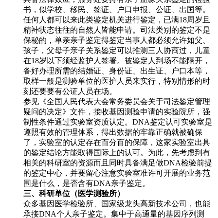
书，似学校、移民、签证、户口申报、公证、出国等。
任何人都可以来此类鉴定机关进行鉴定，已满18周岁且
精神状态往往的自然人皆能申请。司法类别的鉴定不是
保秘的，单亲亲子鉴定得鉴定当事人都必须允许如父、
孩子，父母子亲子关系鉴定可以推测三人协商过，儿童
在18岁以下须经监护人签署。被鉴定人到场不能隔开，
备好办理所需的结婚证、身份证、出生证、户口本等，
取样一般是测验单位的医护人员来实行，特别情形的时
刻还要要有公证人员在场。
参见《全国人民代表大会常务委员会关于司法鉴定管理
疑问的决定》文件，接收基因测验申请的实验院所，强
制性条件通过实验室资质认定。DNA鉴定认可实验室是
遵照有效的管理体系，得出数据的牢靠正确就被确保
了，实验室的认定存在百分百的保障，这家实验室出具
的鉴定结论方能取得国际上的认可。为此，先考虑到有
相关的科研室的资源而且同时具备满足做DNA检验前提
的鉴定中心，并要留心注意实验室准许可开展的业务范
围是什么，是否含有DNA亲子鉴定。
三、科研单位（医学测验所）
众多基因医学检验所、国家级龙头高新技术公司，也能
承接DNA个人亲子鉴定。集中于高通量的基因序列测