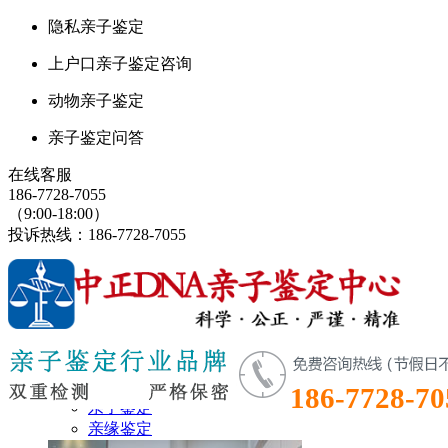
隐私亲子鉴定
上户口亲子鉴定咨询
动物亲子鉴定
亲子鉴定问答
在线客服
186-7728-7055
（9:00-18:00）
投诉热线：186-7728-7055
鉴定首页
鉴定项目
186-7728-70
亲子鉴定
亲缘鉴定