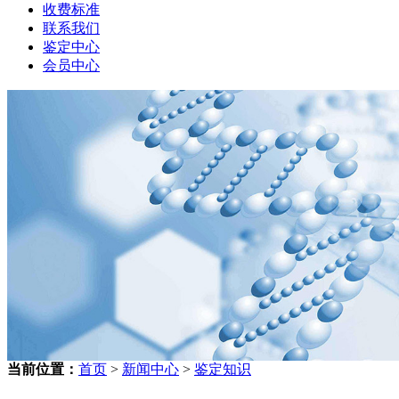
收费标准
联系我们
鉴定中心
会员中心
当前位置：
首页
>
新闻中心
>
鉴定知识