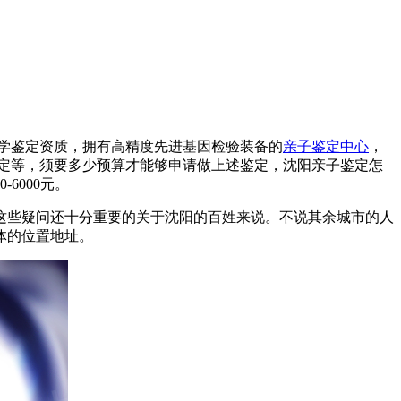
学鉴定资质，拥有高精度先进基因检验装备的
亲子鉴定中心
，
定等，须要多少预算才能够申请做上述鉴定，沈阳亲子鉴定怎
6000元。
这些疑问还十分重要的关于沈阳的百姓来说。不说其余城市的人
体的位置地址。