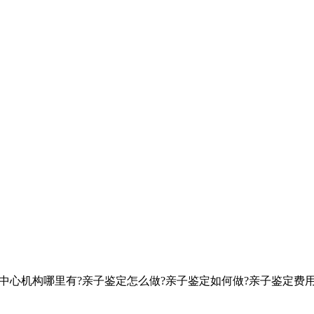
定中心机构哪里有?亲子鉴定怎么做?亲子鉴定如何做?亲子鉴定费