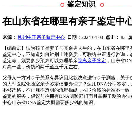
鉴定知识
在山东省在哪里有亲子鉴定中心
来源：
柳州中正亲子鉴定中心
日期：
2024-04-03
点击：
83
【编前语】认为孩子是妻子与其余男人生的，在山东省在哪里
鉴定中心，不知道如何辨别上述资质，可联络中正进行咨询，掌
鉴定等，须要多少预算可以办理单亲
隐私亲子鉴定
，山东省D
对高一些，价钱约两千至五千元左右。
父母某一方对亲子关系有异议因此就决意进行亲子测验，关于
的大型医院化验室亲子鉴定便能办理了？运用DNA分型鉴定，
不够严格，不正规不透明的流程操纵，收取价钱的标准不一致
鉴定的服务，倡议前往拥有DNA测验部门而且掌握了测验办
中心山东省DNA鉴定大概需要多少钱的知识。