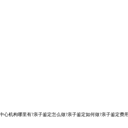
定中心机构哪里有?亲子鉴定怎么做?亲子鉴定如何做?亲子鉴定费