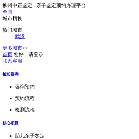
柳州中正鉴定 - 亲子鉴定预约办理平台
全国
城市切换
热门城市
武汉
更多城市>>
首页
您好！请登录
联系客服
检前咨询
咨询预约
预约流程
检测流程
核心项目
胎儿亲子鉴定