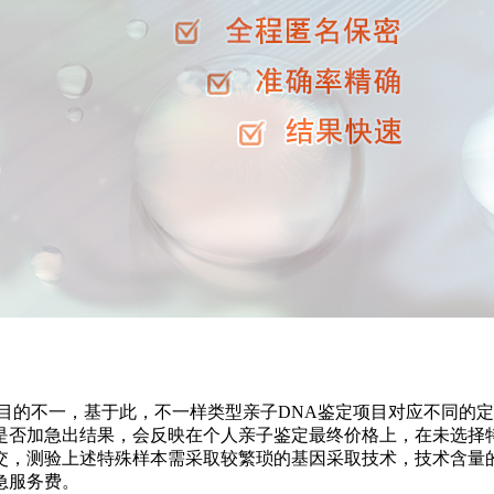
目的不一，基于此，不一样类型亲子DNA鉴定项目对应不同的定
是否加急出结果，会反映在个人亲子鉴定最终价格上，在未选择
交，测验上述特殊样本需采取较繁琐的基因采取技术，技术含量的
急服务费。