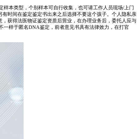
定样本类型，个别样本可自行收集，也可请工作人员现场/上门
另有时间在鉴定鉴定书出来之后选择不要这个孩子。个人隐私亲
意，获得法医物证鉴定资质后营业，在办理业务后，委托人应与
不一样于匿名DNA鉴定，前者意见书具有法律效力，在打官