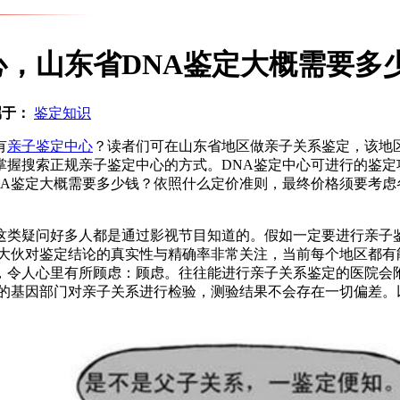
，山东省DNA鉴定大概需要多
属于：
鉴定知识
有
亲子鉴定中心
？读者们可在山东省地区做亲子关系鉴定，该地
握搜索正规亲子鉴定中心的方式。DNA鉴定中心可进行的鉴定项
NA鉴定大概需要多少钱？依照什么定价准则，最终价格须要考
这类疑问好多人都是通过影视节目知道的。假如一定要进行亲子
大伙对鉴定结论的真实性与精确率非常关注，当前每个地区都有
，令人心里有所顾虑：顾虑。往往能进行亲子关系鉴定的医院会
法的基因部门对亲子关系进行检验，测验结果不会存在一切偏差。